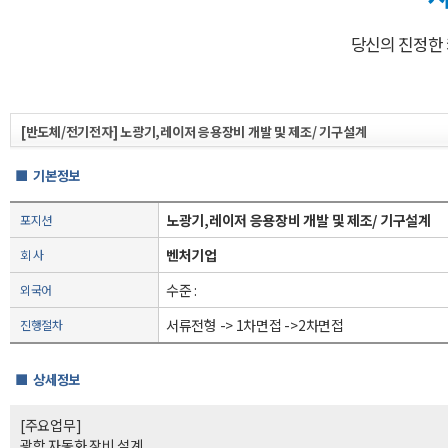
당신의 진정한
[반도체/전기전자] 노광기,레이저 응용장비 개발 및 제조/ 기구설계
■ 기본정보
노광기,레이저 응용장비 개발 및 제조/ 기구설계
포지션
벤처기업
회 사
수준 :
외국어
서류전형 -> 1차면접 ->2차면접
진행절차
■ 상세정보
[주요업무]
광학 자동화 장비 설계