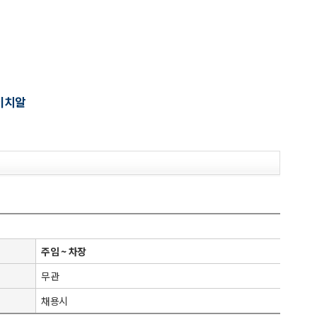
이치알
주임 ~ 차장
무관
채용시