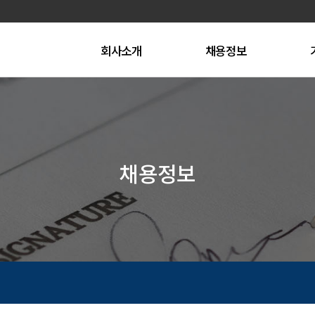
회사소개
채용정보
인사말
전체채용공고
미션, 비전&인재상
이력서 등록
트루에이치알강점
회사연혁
비
채용정보
사업영역
임직원소개
오시는길