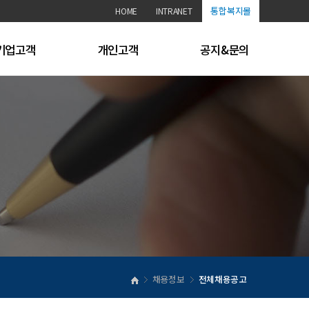
통합복지몰
HOME
INTRANET
기업고객
개인고객
공지&문의
헤드헌팅
채용
공지사항
평판조회
이력서 등록
문의사항
채용대행
코칭
즈니스코칭
교육
교육
채용정보
전체채용공고