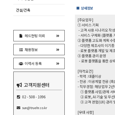
■ 상세정보
건설/건축
[주요업무]
① 서비스 기획
- 고객 사용 시나리오 작성
- 서비스 구체화 (플랫폼 
헤드헌팅 의뢰
② 플랫폼 고도화 계획 수
- 다양한 제조사의 이기종
채용정보
- 로봇 플랫폼 개발 및 
③ 플랫폼 관리 운영
- 로봇 플랫폼을 통한 상태
이력서 등록
[자격요건]
- 학력 : 대졸
- 전공 : 이공계열 전공 (
고객지원센터
- 직무경험 : 해당업무 2
① 플랫폼 사업/관제 서비
02 - 508 - 1096
② 로봇, AI 기술 및 무
③ 고객 경험(UX) 관리
sun@truehr.co.kr
[우대 사항]