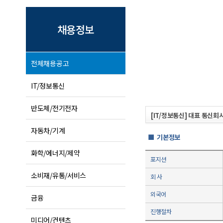
채용정보
전체채용공고
IT/정보통신
반도체/전기전자
[IT/정보통신] 대표 통신회
자동차/기계
■ 기본정보
화학/에너지/제약
포지션
소비재/유통/서비스
회 사
외국어
금융
진행절차
미디어/컨텐츠